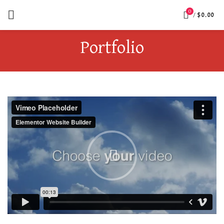
0
/
$
0.00
Portfolio